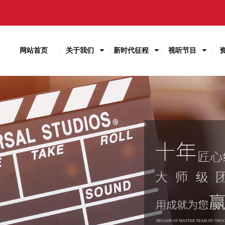
网站首页
关于我们
新时代征程
视听节目