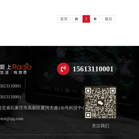
首页
1
最后
15613110001
5613110001
5613110001
河北省石家庄市高新区黄河大道136号科技中心
nest@qq.com
关注我们