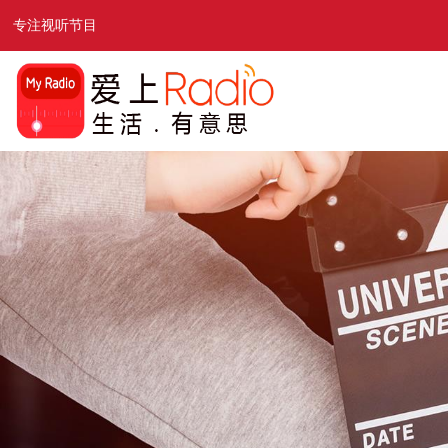
专注视听节目