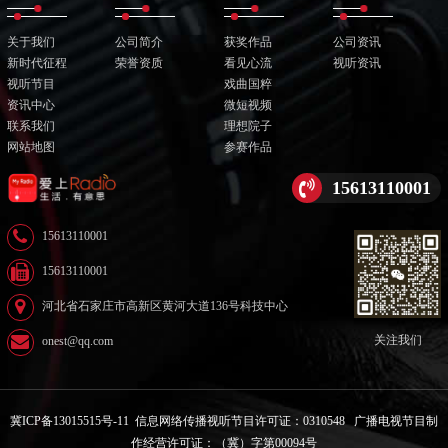
关于我们
公司简介
获奖作品
公司资讯
新时代征程
荣誉资质
看见心流
视听资讯
视听节目
戏曲国粹
资讯中心
微短视频
联系我们
理想院子
网站地图
参赛作品
15613110001
15613110001
15613110001
河北省石家庄市高新区黄河大道136号科技中心
关注我们
onest@qq.com
冀ICP备13015515号-11
信息网络传播视听节目许可证：0310548
广播电视节目制
作经营许可证：（冀）字第00094号