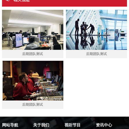
后期团队测试
后期团队测试
后期团队测试
网站导航
关于我们
视听节目
资讯中心