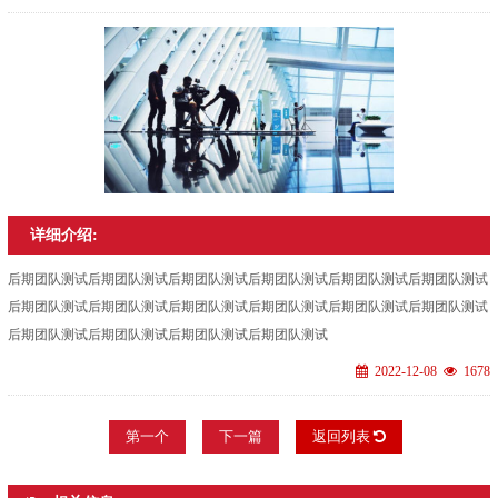
详细介绍:
后期团队测试后期团队测试后期团队测试后期团队测试后期团队测试后期团队测试
后期团队测试后期团队测试后期团队测试后期团队测试后期团队测试后期团队测试
后期团队测试后期团队测试后期团队测试后期团队测试
2022-12-08
1678
第一个
下一篇
返回列表