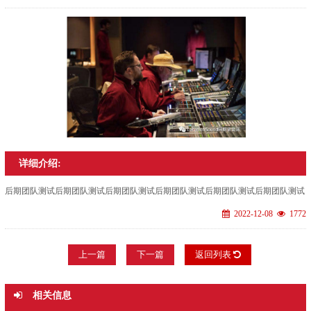
详细介绍:
后期团队测试后期团队测试后期团队测试后期团队测试后期团队测试后期团队测试
2022-12-08
1772
上一篇
下一篇
返回列表
相关信息