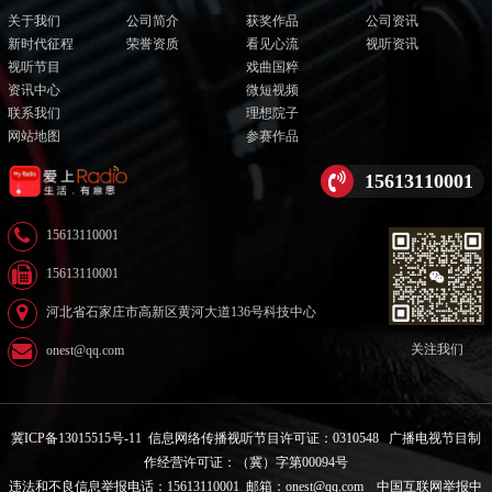
关于我们
公司简介
获奖作品
公司资讯
新时代征程
荣誉资质
看见心流
视听资讯
视听节目
戏曲国粹
资讯中心
微短视频
联系我们
理想院子
网站地图
参赛作品
15613110001
15613110001
15613110001
河北省石家庄市高新区黄河大道136号科技中心
关注我们
onest@qq.com
冀ICP备13015515号-11
信息网络传播视听节目许可证：0310548
广播电视节目制
作经营许可证：（冀）字第00094号
违法和不良信息举报电话：15613110001 邮箱：onest@qq.com
中国互联网举报中