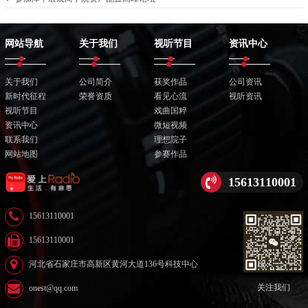
网站导航
关于我们
视听节目
资讯中心
关于我们
公司简介
获奖作品
公司资讯
新时代征程
荣誉资质
看见心流
视听资讯
视听节目
戏曲国粹
资讯中心
微短视频
联系我们
理想院子
网站地图
参赛作品
15613110001
15613110001
15613110001
河北省石家庄市高新区黄河大道136号科技中心
关注我们
onest@qq.com