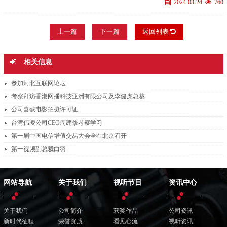
2024-03-24
760
上一篇
下一篇
返回列表
相关信息
参加河北互联网论坛
考察拜访香港网播科技亚洲有限公司及李健虎总裁
公司喜获电影拍摄许可证
台湾伟凌公司CEO周建修考察学习
第一届中国电信增值交易大会全在北京召开
第一视频副总裁白羽
网站导航
关于我们
视听节目
资讯中心
关于我们
公司简介
获奖作品
公司资讯
新时代征程
荣誉资质
看见心流
视听资讯