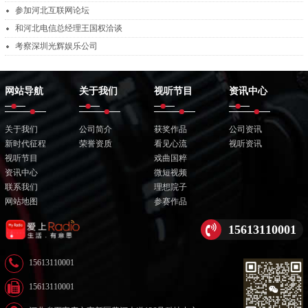
参加河北互联网论坛
和河北电信总经理王国权洽谈
考察深圳光辉娱乐公司
网站导航
关于我们
视听节目
资讯中心
关于我们
公司简介
获奖作品
公司资讯
新时代征程
荣誉资质
看见心流
视听资讯
视听节目
戏曲国粹
资讯中心
微短视频
联系我们
理想院子
网站地图
参赛作品
15613110001
15613110001
15613110001