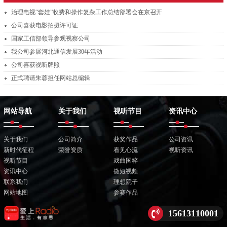
治理电视“套娃”收费和操作复杂工作总结部署会在京召开
公司喜获电影拍摄许可证
国家工信部领导参观视察公司
我公司参展河北通信发展30年活动
公司喜获视听牌照
正式聘请朱蓉担任网站总编辑
网站导航
关于我们
视听节目
资讯中心
关于我们
公司简介
获奖作品
公司资讯
新时代征程
荣誉资质
看见心流
视听资讯
视听节目
戏曲国粹
资讯中心
微短视频
联系我们
理想院子
网站地图
参赛作品
15613110001