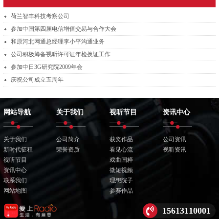
荷兰智丰科技考察公司
参加中国第四届电信增值交易与合作大会
和原河北网通总经理李小平沟通业务
公司积极筹备视听许可证年检换证工作
参加中日3G研究院2009年会
庆祝公司成立五周年
网站导航
关于我们
视听节目
资讯中心
关于我们
公司简介
获奖作品
公司资讯
新时代征程
荣誉资质
看见心流
视听资讯
视听节目
戏曲国粹
资讯中心
微短视频
联系我们
理想院子
网站地图
参赛作品
15613110001