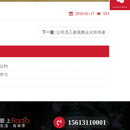
2010-01-17
593
下一篇 :
公司员工参观奥运火炬传递
公约
察学习
15613110001