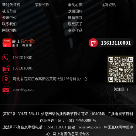
新时代征程
荣誉资质
看见心流
视听资讯
视听节目
戏曲国粹
资讯中心
微短视频
联系我们
理想院子
网站地图
参赛作品
15613110001
15613110001
15613110001
河北省石家庄市高新区黄河大道136号科技中心
关注我们
onest@qq.com
冀ICP备13015515号-11
信息网络传播视听节目许可证：0310548
广播电视节目制
作经营许可证：（冀）字第00094号
违法和不良信息举报电话：15613110001 邮箱：onest@qq.com
中国互联网举报中
心
网上有害信息举报专区