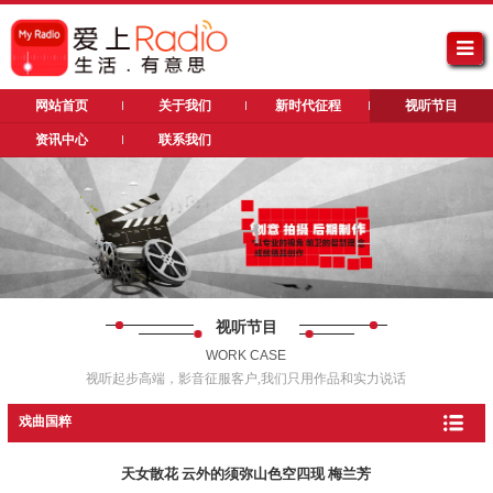
网站首页
关于我们
新时代征程
视听节目
资讯中心
联系我们
视听节目
WORK CASE
视听起步高端，影音征服客户,我们只用作品和实力说话
戏曲国粹
天女散花 云外的须弥山色空四现 梅兰芳