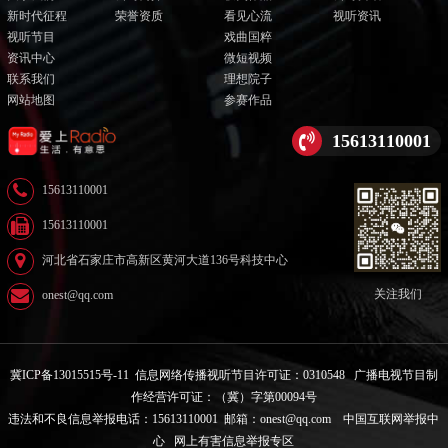
新时代征程
荣誉资质
看见心流
视听资讯
视听节目
戏曲国粹
资讯中心
微短视频
联系我们
理想院子
网站地图
参赛作品
15613110001
15613110001
15613110001
河北省石家庄市高新区黄河大道136号科技中心
关注我们
onest@qq.com
冀ICP备13015515号-11
信息网络传播视听节目许可证：0310548
广播电视节目制
作经营许可证：（冀）字第00094号
违法和不良信息举报电话：15613110001 邮箱：onest@qq.com
中国互联网举报中
心
网上有害信息举报专区