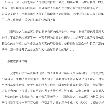
山和丛台公园，还特别展示了邯郸的现代城市风光，如美乐城、新世纪和棉三时光
公园。这些现代景点的展示，充分体现了邯郸在现代化进程中的快速发展与变迁，
向观众呈现了一个既有历史底蕴又充满现代活力的邯郸。这种结合不仅丰富了剧集
的内容，也增强了观众对邯郸的认识和兴趣。
《邯郸梦之AI在战国》通过将丛台区的成语文化、美食、非遗和现代美景融入
剧情，不仅为观众呈现了一个丰富多彩的邯郸文化画卷，也提升了文化的传播效果
和观众的参与感。这种多元文化元素的巧妙融合，使得剧集在观众中引起了广泛的
共鸣，进一步提升了丛台区作为文化旅游目的地的吸引力。
多渠道传播策略
一是微短剧形式与流媒体传播。为了迎合当代年轻人的观看习惯，《邯郸梦之
AI在战国》采用了微短剧形式，并在抖音、视频号等主流流媒体平台上发布。这些
平台以其短小精悍、便于分享的特点，成为了吸引年轻观众的最佳渠道。剧集通过
这些平台的广泛传播，不仅快速积累了大量粉丝，还实现了病毒式传播，大大提高
了剧集的知名度和影响力。在抖音和视频号上，《邯郸梦之AI在战国》的相关视频
不仅得到了高点击率和互动量，还引发了大量的用户生成内容（UGC），观众纷纷