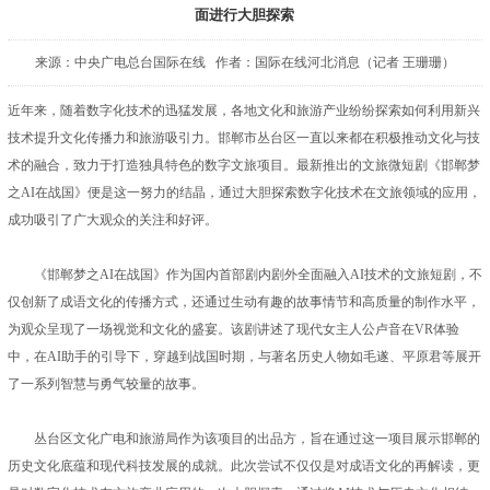
面进行大胆探索
来源：中央广电总台国际在线 作者：国际在线河北消息（记者 王珊珊）
近年来，随着数字化技术的迅猛发展，各地文化和旅游产业纷纷探索如何利用新兴
技术提升文化传播力和旅游吸引力。邯郸市丛台区一直以来都在积极推动文化与技
术的融合，致力于打造独具特色的数字文旅项目。最新推出的文旅微短剧《邯郸梦
之AI在战国》便是这一努力的结晶，通过大胆探索数字化技术在文旅领域的应用，
成功吸引了广大观众的关注和好评。
《邯郸梦之AI在战国》作为国内首部剧内剧外全面融入AI技术的文旅短剧，不
仅创新了成语文化的传播方式，还通过生动有趣的故事情节和高质量的制作水平，
为观众呈现了一场视觉和文化的盛宴。该剧讲述了现代女主人公卢音在VR体验
中，在AI助手的引导下，穿越到战国时期，与著名历史人物如毛遂、平原君等展开
了一系列智慧与勇气较量的故事。
丛台区文化广电和旅游局作为该项目的出品方，旨在通过这一项目展示邯郸的
历史文化底蕴和现代科技发展的成就。此次尝试不仅仅是对成语文化的再解读，更