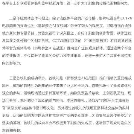
在平台上分享观看体验和剧中精彩片段，进一步扩大了剧集的传播范围和影响力。
二是传统媒体合作与报道。除了流媒体平台的广泛传播，邯郸电视台和CCTV6
电影频道的报道也为《邯郸梦之AI在战国》带来了强大的曝光度。邯郸电视台通过
地方新闻和专题节目，对剧集进行了深入报道，介绍了剧集的创作背景、制作过程
及其在文化传播中的创新尝试。CCTV6电影频道的《中国电影报道》栏目则通过微
博等官方媒体号将《邯郸梦之AI在战国》推向更广泛的观众群体。通过这两个平台
的专业报道，不仅提升了剧集的公信力和专业形象，还进一步扩大了其在全国范围
内的影响力。
三是首映礼的成功举办。首映礼是《邯郸梦之AI在战国》推广活动的重要组成
部分，成功的首映礼为剧集的宣传带来了巨大的推动力。首映礼吸引了众多媒体和
观众的参与，活动现场通过多种互动环节，如剧集预告片放映、主创团队互动、现
场问答等，充分调动了观众的参与热情。本次首映礼，还颁发“邯郸丛台文旅推荐
官”鼓励发动自媒体传播邯郸文化。另外通过首映礼的现场直播和社交媒体的实时
更新，活动的影响力得以迅速扩散到更广泛的受众群体，为剧集的后续传播奠定了
坚实的基础。首映礼的成功举办不仅提升了剧集的知名度，还增强了观众对剧集的
期待和兴趣。