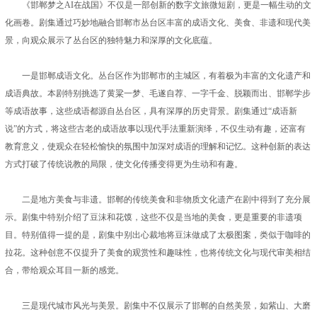
《邯郸梦之AI在战国》不仅是一部创新的数字文旅微短剧，更是一幅生动的文
化画卷。剧集通过巧妙地融合邯郸市丛台区丰富的成语文化、美食、非遗和现代美
景，向观众展示了丛台区的独特魅力和深厚的文化底蕴。
一是邯郸成语文化。丛台区作为邯郸市的主城区，有着极为丰富的文化遗产和
成语典故。本剧特别挑选了黄粱一梦、毛遂自荐、一字千金、脱颖而出、邯郸学步
等成语故事，这些成语都源自丛台区，具有深厚的历史背景。剧集通过“成语新
说”的方式，将这些古老的成语故事以现代手法重新演绎，不仅生动有趣，还富有
教育意义，使观众在轻松愉快的氛围中加深对成语的理解和记忆。这种创新的表达
方式打破了传统说教的局限，使文化传播变得更为生动和有趣。
二是地方美食与非遗。邯郸的传统美食和非物质文化遗产在剧中得到了充分展
示。剧集中特别介绍了豆沫和花馍，这些不仅是当地的美食，更是重要的非遗项
目。特别值得一提的是，剧集中别出心裁地将豆沫做成了太极图案，类似于咖啡的
拉花。这种创意不仅提升了美食的观赏性和趣味性，也将传统文化与现代审美相结
合，带给观众耳目一新的感觉。
三是现代城市风光与美景。剧集中不仅展示了邯郸的自然美景，如紫山、大磨