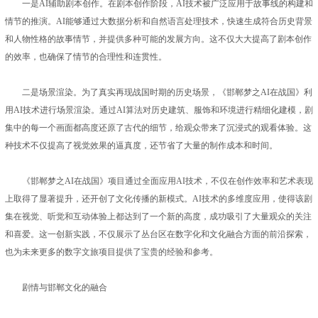
一是AI辅助剧本创作。在剧本创作阶段，AI技术被广泛应用于故事线的构建和
情节的推演。AI能够通过大数据分析和自然语言处理技术，快速生成符合历史背景
和人物性格的故事情节，并提供多种可能的发展方向。这不仅大大提高了剧本创作
的效率，也确保了情节的合理性和连贯性。
二是场景渲染。为了真实再现战国时期的历史场景，《邯郸梦之AI在战国》利
用AI技术进行场景渲染。通过AI算法对历史建筑、服饰和环境进行精细化建模，剧
集中的每一个画面都高度还原了古代的细节，给观众带来了沉浸式的观看体验。这
种技术不仅提高了视觉效果的逼真度，还节省了大量的制作成本和时间。
《邯郸梦之AI在战国》项目通过全面应用AI技术，不仅在创作效率和艺术表现
上取得了显著提升，还开创了文化传播的新模式。AI技术的多维度应用，使得该剧
集在视觉、听觉和互动体验上都达到了一个新的高度，成功吸引了大量观众的关注
和喜爱。这一创新实践，不仅展示了丛台区在数字化和文化融合方面的前沿探索，
也为未来更多的数字文旅项目提供了宝贵的经验和参考。
剧情与邯郸文化的融合