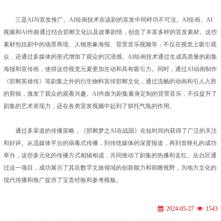
三是AI与宣发推广。AI绘画技术在该剧的宣发中同样功不可没。AI绘画、AI
视频和AI作曲通过结合邯郸文化以及故事剧情，创造了丰富多样的宣发素材。这些
素材包括剧中的场景再现、人物形象海报、背景音乐视频等，不仅在视觉上吸引观
众，还通过多媒体的形式增加了观众的沉浸感。AI绘画技术通过生成高质量的剧集
海报和宣传画，使得这些视觉元素更加生动和具有吸引力。同时，通过AI动画制作
《邯郸英雄传》等剧集之外的衍生物料宣传邯郸文化，通过流畅的动画和引人入胜
的剪辑，激发了观众的观看兴趣。AI作曲为剧集量身定制的背景音乐，不仅提升了
剧集的艺术表现力，还在各类宣发视频中起到了烘托气氛的作用。
通过多渠道的传播策略，《邯郸梦之AI在战国》在短时间内获得了广泛的关注
和好评。从流媒体平台的病毒式传播，到传统媒体的深度报道，再到首映礼的成功
举办，这些多元化的传播方式相辅相成，共同推动了剧集的热播和走红。丛台区通
过这一项目，成功展示了其在数字文旅领域的创新能力和前瞻视野，为地方文化的
现代传播和推广提供了宝贵经验和参考模板。
2024-05-27
1543