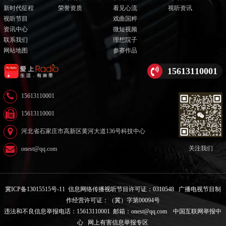
新时代征程
荣誉资质
看见心流
视听资讯
视听节目
戏曲国粹
资讯中心
微短视频
联系我们
理想院子
网站地图
参赛作品
15613110001
15613110001
15613110001
河北省石家庄市高新区黄河大道136号科技中心
关注我们
onest@qq.com
冀ICP备13015515号-11
信息网络传播视听节目许可证：0310548
广播电视节目制
作经营许可证：（冀）字第00094号
违法和不良信息举报电话：15613110001 邮箱：onest@qq.com
中国互联网举报中
心
网上有害信息举报专区