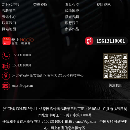
新时代征程
荣誉资质
看见心流
视听资讯
视听节目
戏曲国粹
资讯中心
微短视频
联系我们
理想院子
网站地图
参赛作品
15613110001
15613110001
15613110001
河北省石家庄市高新区黄河大道136号科技中心
关注我们
onest@qq.com
冀ICP备13015515号-11
信息网络传播视听节目许可证：0310548
广播电视节目制
作经营许可证：（冀）字第00094号
违法和不良信息举报电话：15613110001 邮箱：onest@qq.com
中国互联网举报中
心
网上有害信息举报专区