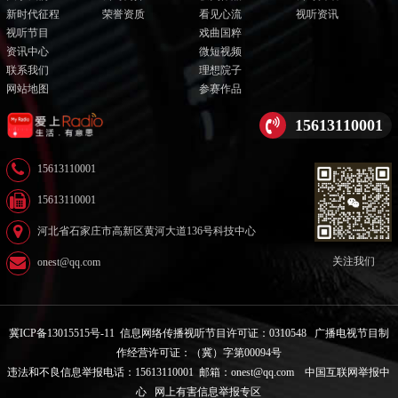
新时代征程
荣誉资质
看见心流
视听资讯
视听节目
戏曲国粹
资讯中心
微短视频
联系我们
理想院子
网站地图
参赛作品
15613110001
15613110001
15613110001
河北省石家庄市高新区黄河大道136号科技中心
关注我们
onest@qq.com
冀ICP备13015515号-11
信息网络传播视听节目许可证：0310548
广播电视节目制
作经营许可证：（冀）字第00094号
违法和不良信息举报电话：15613110001 邮箱：onest@qq.com
中国互联网举报中
心
网上有害信息举报专区