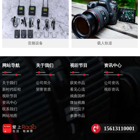
音频设备
载人轨道
网站导航
关于我们
视听节目
资讯中心
关于我们
公司简介
获奖作品
公司资讯
新时代征程
荣誉资质
看见心流
视听资讯
视听节目
戏曲国粹
资讯中心
微短视频
联系我们
理想院子
网站地图
参赛作品
15613110001