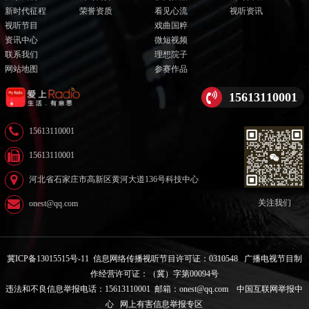
新时代征程
荣誉资质
看见心流
视听资讯
视听节目
戏曲国粹
资讯中心
微短视频
联系我们
理想院子
网站地图
参赛作品
15613110001
15613110001
15613110001
河北省石家庄市高新区黄河大道136号科技中心
关注我们
onest@qq.com
冀ICP备13015515号-11
信息网络传播视听节目许可证：0310548
广播电视节目制
作经营许可证：（冀）字第00094号
违法和不良信息举报电话：15613110001 邮箱：onest@qq.com
中国互联网举报中
心
网上有害信息举报专区