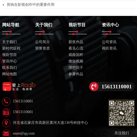
剪辑在影视创作中的重要作用
网站导航
关于我们
视听节目
资讯中心
关于我们
公司简介
获奖作品
公司资讯
新时代征程
荣誉资质
看见心流
视听资讯
视听节目
戏曲国粹
资讯中心
微短视频
联系我们
理想院子
网站地图
参赛作品
15613110001
15613110001
15613110001
河北省石家庄市高新区黄河大道136号科技中心
关注我们
onest@qq.com